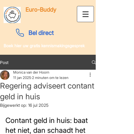
Euro-Buddy
Bel direct
Boek hier uw gratis kennismakingsgesprek
Post
Monica van der Hoorn
11 jan 2025
2 minuten om te lezen
Regering adviseert contant
geld in huis
Bijgewerkt op:
16 jul 2025
Contant geld in huis: baat 
het niet, dan schaadt het 