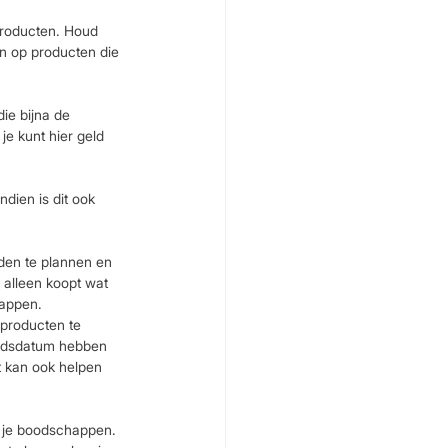
producten. Houd 
n op producten die 
ie bijna de 
e kunt hier geld 
ien is dit ook 
den te plannen en 
 alleen koopt wat 
happen.
 producten te 
eidsdatum hebben 
t kan ook helpen 
 je boodschappen. 