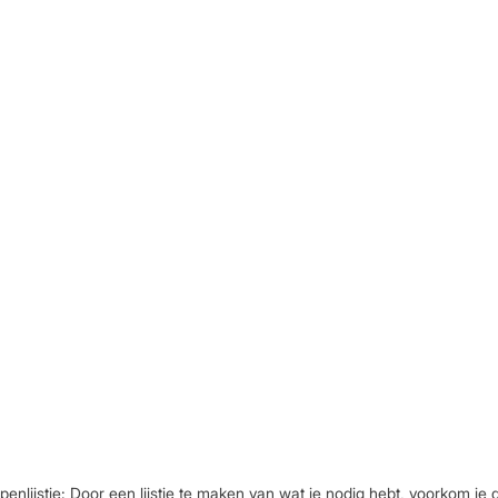
lijstje: Door een lijstje te maken van wat je nodig hebt, voorkom je d