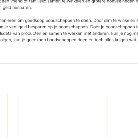
 een vriend of familielid samen te winkelen en grotere hoeveelheden in
en geld besparen.
l manieren om goedkoop boodschappen te doen. Door slim te winkelen e
un je veel geld besparen op je boodschappen. Door je boodschappen te 
sdata van producten en samen te werken met anderen, kun je nog me
volgen, kun je goedkoop boodschappen doen en toch alles krijgen wat j