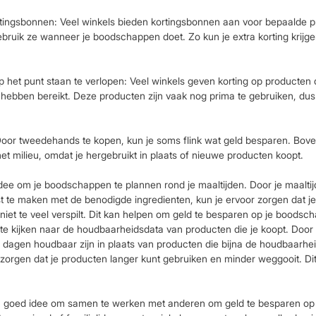
tingsbonnen: Veel winkels bieden kortingsbonnen aan voor bepaalde 
bruik ze wanneer je boodschappen doet. Zo kun je extra korting krijge
 het punt staan te verlopen: Veel winkels geven korting op producten d
bben bereikt. Deze producten zijn vaak nog prima te gebruiken, dus j
or tweedehands te kopen, kun je soms flink wat geld besparen. Bovend
et milieu, omdat je hergebruikt in plaats of nieuwe producten koopt.
dee om je boodschappen te plannen rond je maaltijden. Door je maaltij
 te maken met de benodigde ingredienten, kun je ervoor zorgen dat je
 niet te veel verspilt. Dit kan helpen om geld te besparen op je boodsc
te kijken naar de houdbaarheidsdata van producten die je koopt. Door
e dagen houdbaar zijn in plaats van producten die bijna de houdbaarh
r zorgen dat je producten langer kunt gebruiken en minder weggooit. Di
een goed idee om samen te werken met anderen om geld te besparen op