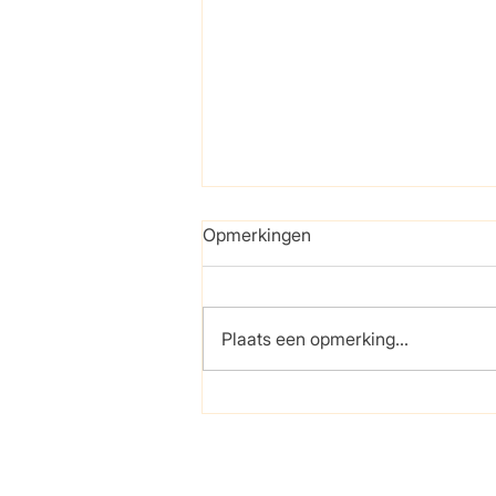
Opmerkingen
Plaats een opmerking...
Regering adviseert contant
geld in huis
ro-Buddy
Diensten