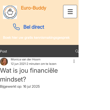
Euro-Buddy
Bel direct
Boek hier uw gratis kennismakingsgesprek
Post
Monica van der Hoorn
12 jun 2021
2 minuten om te lezen
Wat is jou financiële
mindset?
Bijgewerkt op:
16 jul 2025